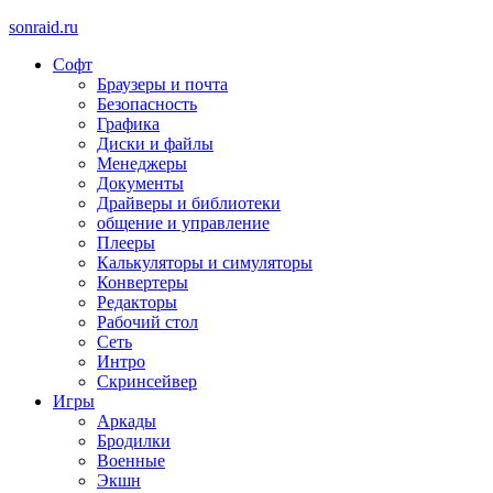
sonraid.ru
Софт
Скачивай программы, мини игры
Браузеры и почта
Безопасность
Графика
Диски и файлы
Менеджеры
Документы
Драйверы и библиотеки
общение и управление
Плееры
Калькуляторы и симуляторы
Конвертеры
Редакторы
Рабочий стол
Сеть
Интро
Скринсейвер
Игры
Аркады
Бродилки
Военные
Экшн