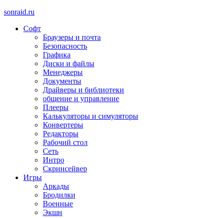
sonraid.ru
Софт
Скачивай программы, мини игры
Браузеры и почта
Безопасность
Графика
Диски и файлы
Менеджеры
Документы
Драйверы и библиотеки
общение и управление
Плееры
Калькуляторы и симуляторы
Конвертеры
Редакторы
Рабочий стол
Сеть
Интро
Скринсейвер
Игры
Аркады
Бродилки
Военные
Экшн