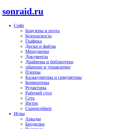
sonraid.ru
Софт
Скачивай программы, мини игры
Браузеры и почта
Безопасность
Графика
Диски и файлы
Менеджеры
Документы
Драйверы и библиотеки
общение и управление
Плееры
Калькуляторы и симуляторы
Конвертеры
Редакторы
Рабочий стол
Сеть
Интро
Скринсейвер
Игры
Аркады
Бродилки