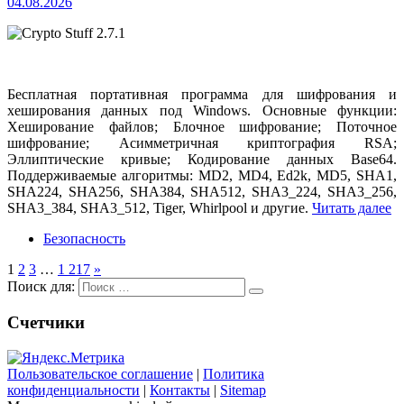
04.08.2026
Бесплатная портативная программа для шифрования и
хеширования данных под Windows. Основные функции:
Хеширование файлов; Блочное шифрование; Поточное
шифрование; Асимметричная криптография RSA;
Эллиптические кривые; Кодирование данных Base64.
Поддерживаемые алгоритмы: MD2, MD4, Ed2k, MD5, SHA1,
SHA224, SHA256, SHA384, SHA512, SHA3_224, SHA3_256,
SHA3_384, SHA3_512, Tiger, Whirlpool и другие.
Читать далее
Безопасность
1
2
3
…
1 217
»
Поиск для:
Счетчики
Пользовательское соглашение
|
Политика
конфиденциальности
|
Контакты
|
Sitemap