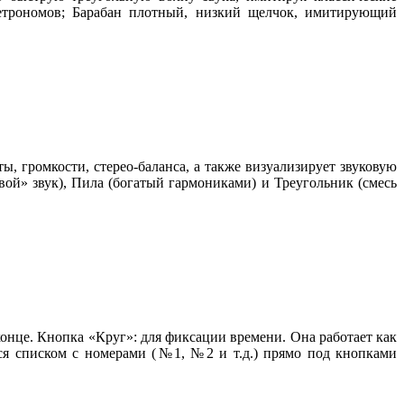
етрономов; Барабан плотный, низкий щелчок, имитирующий
, громкости, стерео-баланса, а также визуализирует звуковую
вой» звук), Пила (богатый гармониками) и Треугольник (смесь
онце. Кнопка «Круг»: для фиксации времени. Она работает как
ся списком с номерами (№1, №2 и т.д.) прямо под кнопками