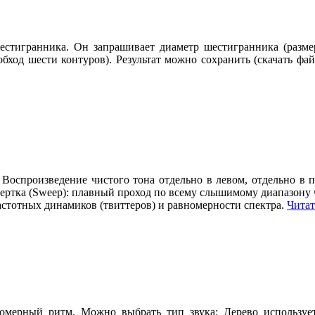
естигранника. Он запрашивает диаметр шестигранника (размер
обход шести контуров). Результат можно сохранить (скачать ф
Воспроизведение чистого тона отдельно в левом, отдельно в п
вертка (Sweep): плавный проход по всему слышимому диапазону
астотных динамиков (твиттеров) и равномерности спектра.
Читат
омерный ритм. Можно выбрать тип звука: Дерево использует