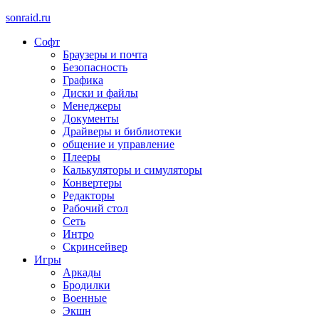
sonraid.ru
Софт
Скачивай программы, мини игры
Браузеры и почта
Безопасность
Графика
Диски и файлы
Менеджеры
Документы
Драйверы и библиотеки
общение и управление
Плееры
Калькуляторы и симуляторы
Конвертеры
Редакторы
Рабочий стол
Сеть
Интро
Скринсейвер
Игры
Аркады
Бродилки
Военные
Экшн