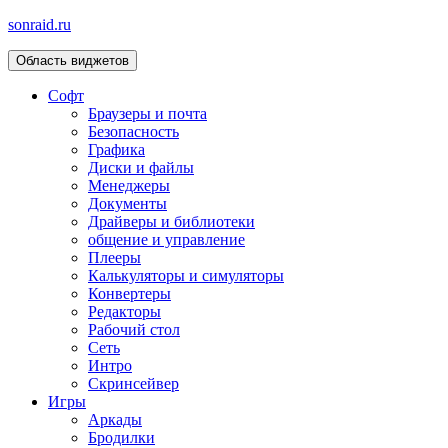
sonraid.ru
Область виджетов
Скачивай программы, мини игры
Софт
Браузеры и почта
Безопасность
Графика
Диски и файлы
Менеджеры
Документы
Драйверы и библиотеки
общение и управление
Плееры
Калькуляторы и симуляторы
Конвертеры
Редакторы
Рабочий стол
Сеть
Интро
Скринсейвер
Игры
Аркады
Бродилки