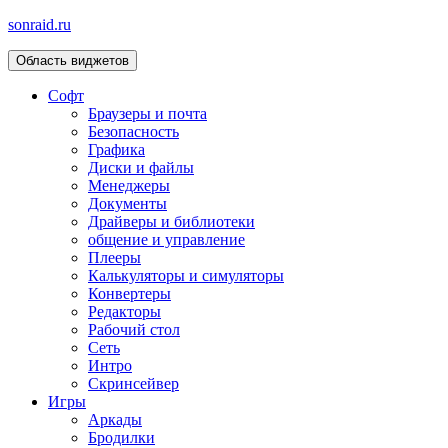
sonraid.ru
Область виджетов
Скачивай программы, мини игры
Софт
Браузеры и почта
Безопасность
Графика
Диски и файлы
Менеджеры
Документы
Драйверы и библиотеки
общение и управление
Плееры
Калькуляторы и симуляторы
Конвертеры
Редакторы
Рабочий стол
Сеть
Интро
Скринсейвер
Игры
Аркады
Бродилки