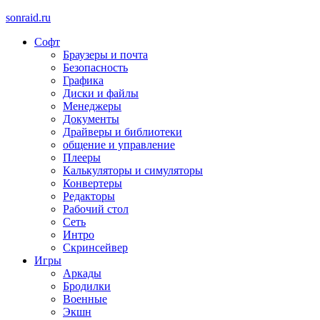
sonraid.ru
Софт
Скачивай программы, мини игры
Браузеры и почта
Безопасность
Графика
Диски и файлы
Менеджеры
Документы
Драйверы и библиотеки
общение и управление
Плееры
Калькуляторы и симуляторы
Конвертеры
Редакторы
Рабочий стол
Сеть
Интро
Скринсейвер
Игры
Аркады
Бродилки
Военные
Экшн