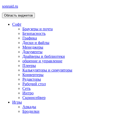
sonraid.ru
Область виджетов
Скачивай программы, мини игры
Софт
Браузеры и почта
Безопасность
Графика
Диски и файлы
Менеджеры
Документы
Драйверы и библиотеки
общение и управление
Плееры
Калькуляторы и симуляторы
Конвертеры
Редакторы
Рабочий стол
Сеть
Интро
Скринсейвер
Игры
Аркады
Бродилки