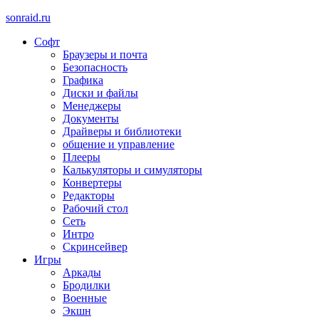
sonraid.ru
Софт
Скачивай программы, мини игры
Браузеры и почта
Безопасность
Графика
Диски и файлы
Менеджеры
Документы
Драйверы и библиотеки
общение и управление
Плееры
Калькуляторы и симуляторы
Конвертеры
Редакторы
Рабочий стол
Сеть
Интро
Скринсейвер
Игры
Аркады
Бродилки
Военные
Экшн