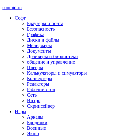
sonraid.ru
Софт
Скачивай программы, мини игры
Браузеры и почта
Безопасность
Графика
Диски и файлы
Менеджеры
Документы
Драйверы и библиотеки
общение и управление
Плееры
Калькуляторы и симуляторы
Конвертеры
Редакторы
Рабочий стол
Сеть
Интро
Скринсейвер
Игры
Аркады
Бродилки
Военные
Экшн