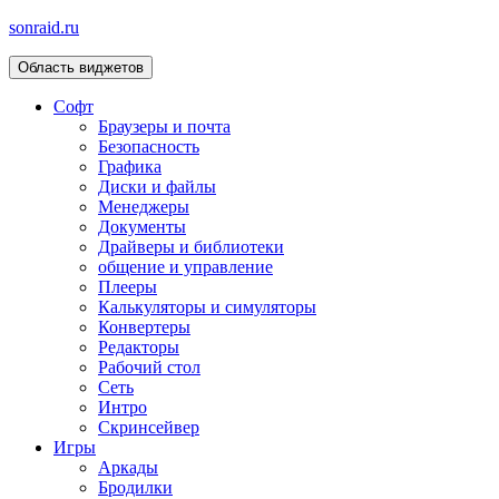
sonraid.ru
Область виджетов
Скачивай программы, мини игры
Софт
Браузеры и почта
Безопасность
Графика
Диски и файлы
Менеджеры
Документы
Драйверы и библиотеки
общение и управление
Плееры
Калькуляторы и симуляторы
Конвертеры
Редакторы
Рабочий стол
Сеть
Интро
Скринсейвер
Игры
Аркады
Бродилки