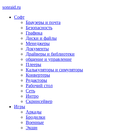
sonraid.ru
Софт
Скачивай программы, мини игры
Браузеры и почта
Безопасность
Графика
Диски и файлы
Менеджеры
Документы
Драйверы и библиотеки
общение и управление
Плееры
Калькуляторы и симуляторы
Конвертеры
Редакторы
Рабочий стол
Сеть
Интро
Скринсейвер
Игры
Аркады
Бродилки
Военные
Экшн