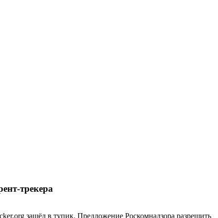
рент-трекера
cker.org зашёл в тупик. Предложение Роскомнадзора разрешить