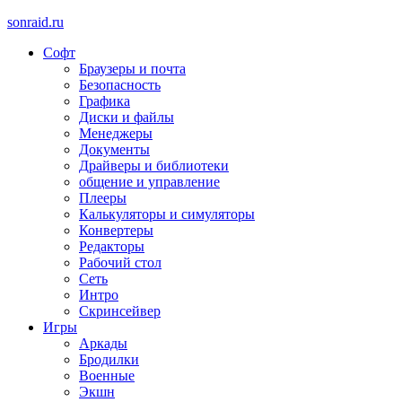
sonraid.ru
Софт
Скачивай программы, мини игры
Браузеры и почта
Безопасность
Графика
Диски и файлы
Менеджеры
Документы
Драйверы и библиотеки
общение и управление
Плееры
Калькуляторы и симуляторы
Конвертеры
Редакторы
Рабочий стол
Сеть
Интро
Скринсейвер
Игры
Аркады
Бродилки
Военные
Экшн