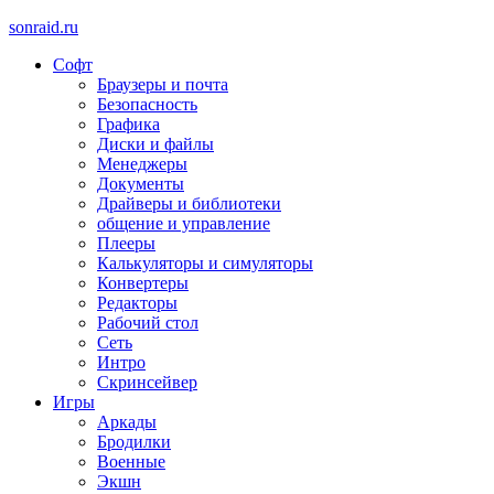
sonraid.ru
Софт
Скачивай программы, мини игры
Браузеры и почта
Безопасность
Графика
Диски и файлы
Менеджеры
Документы
Драйверы и библиотеки
общение и управление
Плееры
Калькуляторы и симуляторы
Конвертеры
Редакторы
Рабочий стол
Сеть
Интро
Скринсейвер
Игры
Аркады
Бродилки
Военные
Экшн