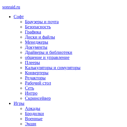
sonraid.ru
Софт
Скачивай программы, мини игры
Браузеры и почта
Безопасность
Графика
Диски и файлы
Менеджеры
Документы
Драйверы и библиотеки
общение и управление
Плееры
Калькуляторы и симуляторы
Конвертеры
Редакторы
Рабочий стол
Сеть
Интро
Скринсейвер
Игры
Аркады
Бродилки
Военные
Экшн