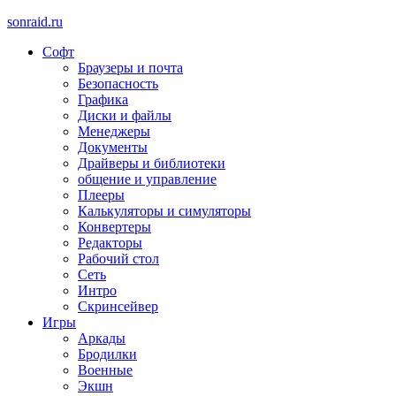
sonraid.ru
Софт
Скачивай программы, мини игры
Браузеры и почта
Безопасность
Графика
Диски и файлы
Менеджеры
Документы
Драйверы и библиотеки
общение и управление
Плееры
Калькуляторы и симуляторы
Конвертеры
Редакторы
Рабочий стол
Сеть
Интро
Скринсейвер
Игры
Аркады
Бродилки
Военные
Экшн