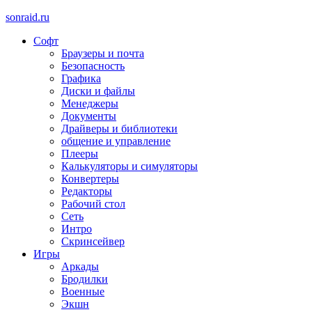
sonraid.ru
Софт
Скачивай программы, мини игры
Браузеры и почта
Безопасность
Графика
Диски и файлы
Менеджеры
Документы
Драйверы и библиотеки
общение и управление
Плееры
Калькуляторы и симуляторы
Конвертеры
Редакторы
Рабочий стол
Сеть
Интро
Скринсейвер
Игры
Аркады
Бродилки
Военные
Экшн