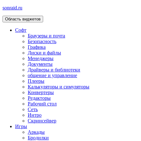
sonraid.ru
Область виджетов
Скачивай программы, мини игры
Софт
Браузеры и почта
Безопасность
Графика
Диски и файлы
Менеджеры
Документы
Драйверы и библиотеки
общение и управление
Плееры
Калькуляторы и симуляторы
Конвертеры
Редакторы
Рабочий стол
Сеть
Интро
Скринсейвер
Игры
Аркады
Бродилки