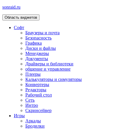
sonraid.ru
Область виджетов
Скачивай программы, мини игры
Софт
Браузеры и почта
Безопасность
Графика
Диски и файлы
Менеджеры
Документы
Драйверы и библиотеки
общение и управление
Плееры
Калькуляторы и симуляторы
Конвертеры
Редакторы
Рабочий стол
Сеть
Интро
Скринсейвер
Игры
Аркады
Бродилки