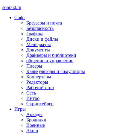
sonraid.ru
Софт
Скачивай программы, мини игры
Браузеры и почта
Безопасность
Графика
Диски и файлы
Менеджеры
Документы
Драйверы и библиотеки
общение и управление
Плееры
Калькуляторы и симуляторы
Конвертеры
Редакторы
Рабочий стол
Сеть
Интро
Скринсейвер
Игры
Аркады
Бродилки
Военные
Экшн