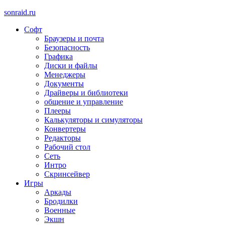
sonraid.ru
Софт
Скачивай программы, мини игры
Браузеры и почта
Безопасность
Графика
Диски и файлы
Менеджеры
Документы
Драйверы и библиотеки
общение и управление
Плееры
Калькуляторы и симуляторы
Конвертеры
Редакторы
Рабочий стол
Сеть
Интро
Скринсейвер
Игры
Аркады
Бродилки
Военные
Экшн