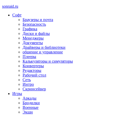
sonraid.ru
Софт
Скачивай программы, мини игры
Браузеры и почта
Безопасность
Графика
Диски и файлы
Менеджеры
Документы
Драйверы и библиотеки
общение и управление
Плееры
Калькуляторы и симуляторы
Конвертеры
Редакторы
Рабочий стол
Сеть
Интро
Скринсейвер
Игры
Аркады
Бродилки
Военные
Экшн