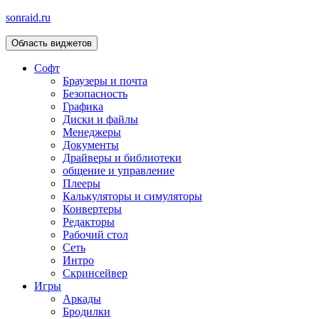
sonraid.ru
Область виджетов
Скачивай программы, мини игры
Софт
Браузеры и почта
Безопасность
Графика
Диски и файлы
Менеджеры
Документы
Драйверы и библиотеки
общение и управление
Плееры
Калькуляторы и симуляторы
Конвертеры
Редакторы
Рабочий стол
Сеть
Интро
Скринсейвер
Игры
Аркады
Бродилки