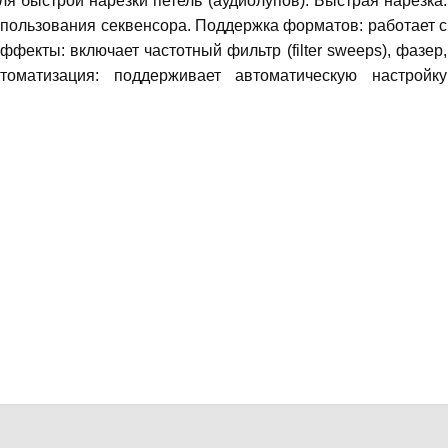
я быстрой нарезки петель (аудиолупов). Быстрая нарезка:
спользования секвенсора. Поддержка форматов: работает с
екты: включает частотный фильтр (filter sweeps), фазер,
томатизация: поддерживает автоматическую настройку