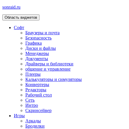
sonraid.ru
Область виджетов
Скачивай программы, мини игры
Софт
Браузеры и почта
Безопасность
Графика
Диски и файлы
Менеджеры
Документы
Драйверы и библиотеки
общение и управление
Плееры
Калькуляторы и симуляторы
Конвертеры
Редакторы
Рабочий стол
Сеть
Интро
Скринсейвер
Игры
Аркады
Бродилки