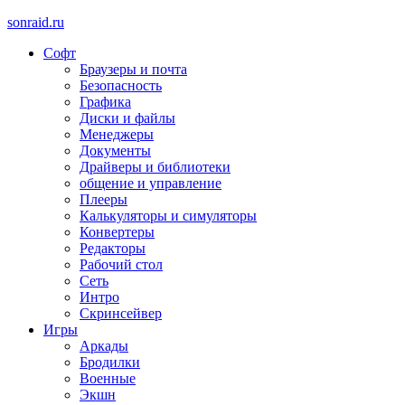
sonraid.ru
Софт
Скачивай программы, мини игры
Браузеры и почта
Безопасность
Графика
Диски и файлы
Менеджеры
Документы
Драйверы и библиотеки
общение и управление
Плееры
Калькуляторы и симуляторы
Конвертеры
Редакторы
Рабочий стол
Сеть
Интро
Скринсейвер
Игры
Аркады
Бродилки
Военные
Экшн