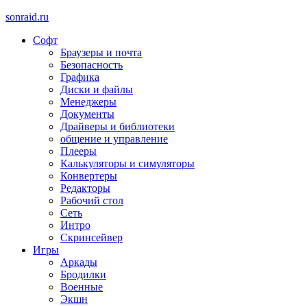
sonraid.ru
Софт
Скачивай программы, мини игры
Браузеры и почта
Безопасность
Графика
Диски и файлы
Менеджеры
Документы
Драйверы и библиотеки
общение и управление
Плееры
Калькуляторы и симуляторы
Конвертеры
Редакторы
Рабочий стол
Сеть
Интро
Скринсейвер
Игры
Аркады
Бродилки
Военные
Экшн