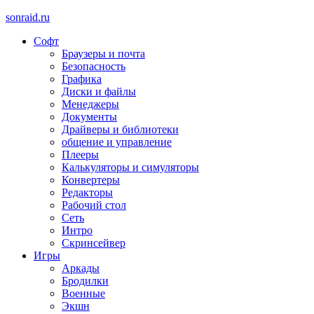
sonraid.ru
Софт
Скачивай программы, мини игры
Браузеры и почта
Безопасность
Графика
Диски и файлы
Менеджеры
Документы
Драйверы и библиотеки
общение и управление
Плееры
Калькуляторы и симуляторы
Конвертеры
Редакторы
Рабочий стол
Сеть
Интро
Скринсейвер
Игры
Аркады
Бродилки
Военные
Экшн