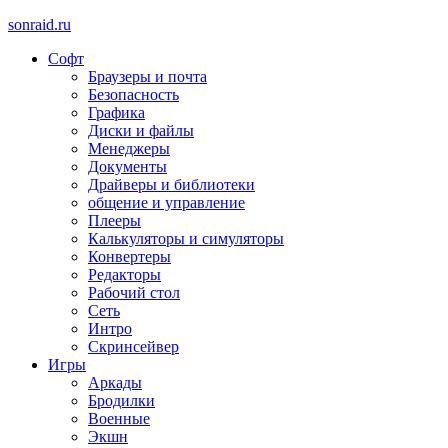
sonraid.ru
Софт
Скачивай программы, мини игры
Браузеры и почта
Безопасность
Графика
Диски и файлы
Менеджеры
Документы
Драйверы и библиотеки
общение и управление
Плееры
Калькуляторы и симуляторы
Конвертеры
Редакторы
Рабочий стол
Сеть
Интро
Скринсейвер
Игры
Аркады
Бродилки
Военные
Экшн