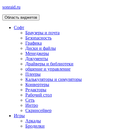
sonraid.ru
Область виджетов
Скачивай программы, мини игры
Софт
Браузеры и почта
Безопасность
Графика
Диски и файлы
Менеджеры
Документы
Драйверы и библиотеки
общение и управление
Плееры
Калькуляторы и симуляторы
Конвертеры
Редакторы
Рабочий стол
Сеть
Интро
Скринсейвер
Игры
Аркады
Бродилки