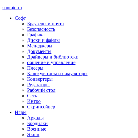
sonraid.ru
Софт
Скачивай программы, мини игры
Браузеры и почта
Безопасность
Графика
Диски и файлы
Менеджеры
Документы
Драйверы и библиотеки
общение и управление
Плееры
Калькуляторы и симуляторы
Конвертеры
Редакторы
Рабочий стол
Сеть
Интро
Скринсейвер
Игры
Аркады
Бродилки
Военные
Экшн