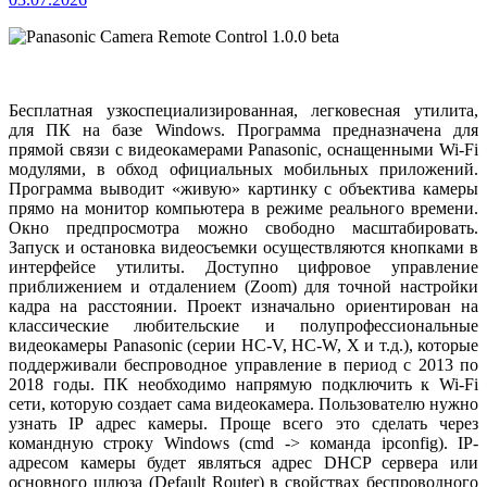
Бесплатная узкоспециализированная, легковесная утилита,
для ПК на базе Windows. Программа предназначена для
прямой связи с видеокамерами Panasonic, оснащенными Wi-Fi
модулями, в обход официальных мобильных приложений.
Программа выводит «живую» картинку с объектива камеры
прямо на монитор компьютера в режиме реального времени.
Окно предпросмотра можно свободно масштабировать.
Запуск и остановка видеосъемки осуществляются кнопками в
интерфейсе утилиты. Доступно цифровое управление
приближением и отдалением (Zoom) для точной настройки
кадра на расстоянии.
Проект изначально ориентирован на
классические любительские и полупрофессиональные
видеокамеры Panasonic (серии HC-V, HC-W, X и т.д.), которые
поддерживали беспроводное управление в период с 2013 по
2018 годы. ПК необходимо напрямую подключить к Wi-Fi
сети, которую создает сама видеокамера. Пользователю нужно
узнать IP адрес камеры. Проще всего это сделать через
командную строку Windows (cmd -> команда ipconfig). IP-
адресом камеры будет являться адрес DHCP сервера или
основного шлюза (Default Router) в свойствах беспроводного