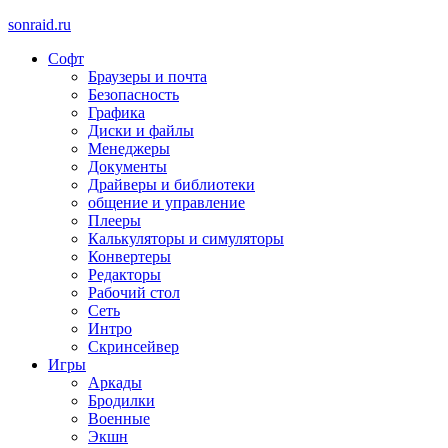
sonraid.ru
Софт
Скачивай программы, мини игры
Браузеры и почта
Безопасность
Графика
Диски и файлы
Менеджеры
Документы
Драйверы и библиотеки
общение и управление
Плееры
Калькуляторы и симуляторы
Конвертеры
Редакторы
Рабочий стол
Сеть
Интро
Скринсейвер
Игры
Аркады
Бродилки
Военные
Экшн