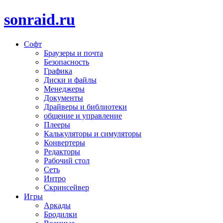
sonraid.ru
Софт
Скачивай программы, мини игры
Браузеры и почта
Безопасность
Графика
Диски и файлы
Менеджеры
Документы
Драйверы и библиотеки
общение и управление
Плееры
Калькуляторы и симуляторы
Конвертеры
Редакторы
Рабочий стол
Сеть
Интро
Скринсейвер
Игры
Аркады
Бродилки