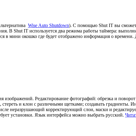
альтернатива
Wise Auto Shutdown
). С помощью Shut IT вы сможе
ия. В Shut IT используется два режима работы таймера: выполни
ётся в мини окошко где будет отображено информация о времени
ия изображений. Редактирование фотографий: обрезка и поворот
 стереть и клон с различными щетками; создавать градиенты. 
 числе неразрушающий корректирующий слои, маски и редактиру
ебует установки. Язык интерфейса можно выбрать русский.
Чита