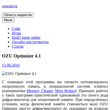
sonraid.ru
Область виджетов
Скачивай программы, мини игры
Меню
Софт
Игры
html5 game online
Онлайн инструменты
Статьи
OZU Optimizer 4.1
15.06.2016
С помощью этой программы вы сможете оптимизировать
оперативную память, в операционной системе windows
(альтернатива
Memory Cleaner
,
Mem Reduct
). Принцип работы
у таких программ практический одинаковый это своего рода
дефрагминтатор для оперативной памяти. При определённых
условиях, когда физической памяти становиться мало OZU
Optimizer просто дефрагминтирует её, скидывает не нужную