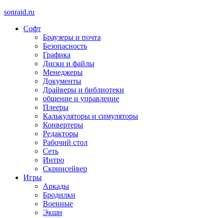
sonraid.ru
Софт
Скачивай программы, мини игры
Браузеры и почта
Безопасность
Графика
Диски и файлы
Менеджеры
Документы
Драйверы и библиотеки
общение и управление
Плееры
Калькуляторы и симуляторы
Конвертеры
Редакторы
Рабочий стол
Сеть
Интро
Скринсейвер
Игры
Аркады
Бродилки
Военные
Экшн