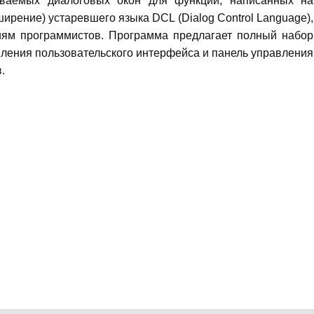
иваемых диалоговых окон для функций, написанных на
ширение) устаревшего языка DCL (Dialog Control Language),
ниям программистов. Программа предлагает полный набор
ления пользовательского интерфейса и панель управления
.