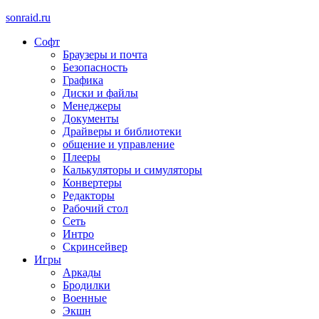
sonraid.ru
Софт
Скачивай программы, мини игры
Браузеры и почта
Безопасность
Графика
Диски и файлы
Менеджеры
Документы
Драйверы и библиотеки
общение и управление
Плееры
Калькуляторы и симуляторы
Конвертеры
Редакторы
Рабочий стол
Сеть
Интро
Скринсейвер
Игры
Аркады
Бродилки
Военные
Экшн