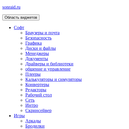
sonraid.ru
Область виджетов
Скачивай программы, мини игры
Софт
Браузеры и почта
Безопасность
Графика
Диски и файлы
Менеджеры
Документы
Драйверы и библиотеки
общение и управление
Плееры
Калькуляторы и симуляторы
Конвертеры
Редакторы
Рабочий стол
Сеть
Интро
Скринсейвер
Игры
Аркады
Бродилки