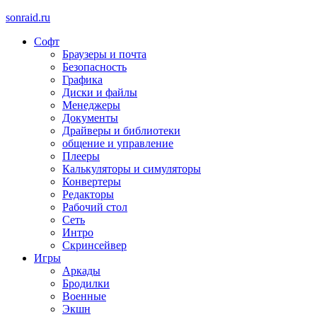
sonraid.ru
Софт
Скачивай программы, мини игры
Браузеры и почта
Безопасность
Графика
Диски и файлы
Менеджеры
Документы
Драйверы и библиотеки
общение и управление
Плееры
Калькуляторы и симуляторы
Конвертеры
Редакторы
Рабочий стол
Сеть
Интро
Скринсейвер
Игры
Аркады
Бродилки
Военные
Экшн