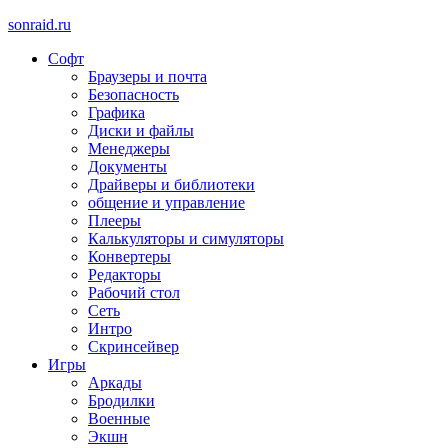
sonraid.ru
Софт
Скачивай программы, мини игры
Браузеры и почта
Безопасность
Графика
Диски и файлы
Менеджеры
Документы
Драйверы и библиотеки
общение и управление
Плееры
Калькуляторы и симуляторы
Конвертеры
Редакторы
Рабочий стол
Сеть
Интро
Скринсейвер
Игры
Аркады
Бродилки
Военные
Экшн