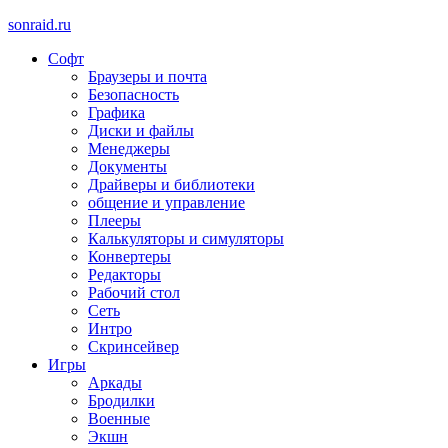
sonraid.ru
Софт
Скачивай программы, мини игры
Браузеры и почта
Безопасность
Графика
Диски и файлы
Менеджеры
Документы
Драйверы и библиотеки
общение и управление
Плееры
Калькуляторы и симуляторы
Конвертеры
Редакторы
Рабочий стол
Сеть
Интро
Скринсейвер
Игры
Аркады
Бродилки
Военные
Экшн