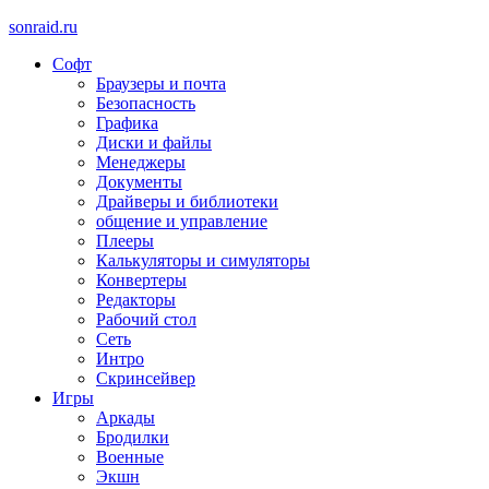
sonraid.ru
Софт
Скачивай программы, мини игры
Браузеры и почта
Безопасность
Графика
Диски и файлы
Менеджеры
Документы
Драйверы и библиотеки
общение и управление
Плееры
Калькуляторы и симуляторы
Конвертеры
Редакторы
Рабочий стол
Сеть
Интро
Скринсейвер
Игры
Аркады
Бродилки
Военные
Экшн