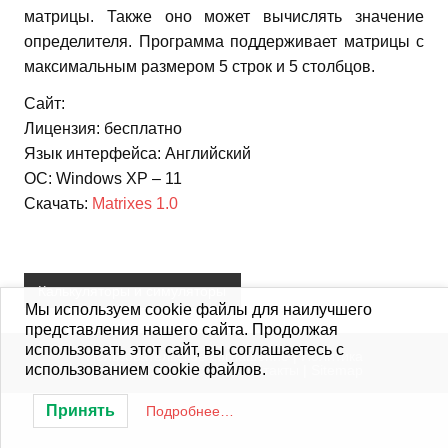
матрицы. Также оно может вычислять значение
определителя. Программа поддерживает матрицы с
максимальным размером 5 строк и 5 столбцов.
Сайт:
Лицензия: бесплатно
Язык интерфейса: Английский
ОС: Windows XP – 11
Скачать:
Matrixes 1.0
Калькуляторы и симуляторы
Мы используем cookie файлы для наилучшего
представления нашего сайта. Продолжая
использовать этот сайт, вы соглашаетесь с
Пользовательское соглашение
|
Политика
использованием cookie файлов.
конфиденциальности
|
Контакты
|
Sitemap
Принять
Подробнее…