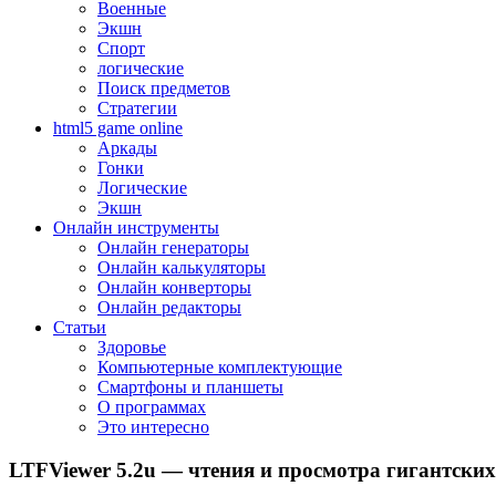
Военные
Экшн
Спорт
логические
Поиск предметов
Стратегии
html5 game online
Аркады
Гонки
Логические
Экшн
Онлайн инструменты
Онлайн генераторы
Онлайн калькуляторы
Онлайн конверторы
Онлайн редакторы
Статьи
Здоровье
Компьютерные комплектующие
Смартфоны и планшеты
О программах
Это интересно
LTFViewer 5.2u — чтения и просмотра гигантски