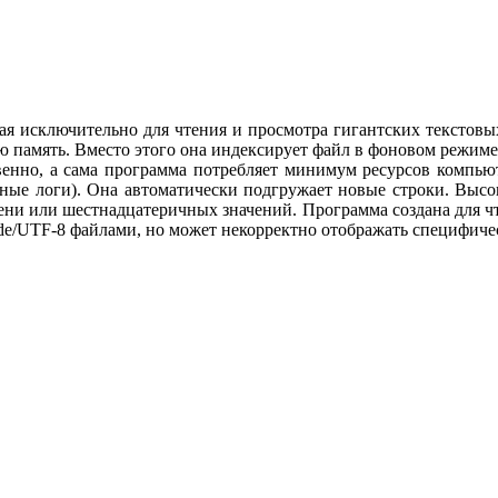
ая исключительно для чтения и просмотра гигантских текстовых 
 память. Вместо этого она индексирует файл в фоновом режиме 
венно, а сама программа потребляет минимум ресурсов компью
ные логи). Она автоматически подгружает новые строки. Высок
мени или шестнадцатеричных значений. Программа создана для чт
e/UTF-8 файлами, но может некорректно отображать специфичес