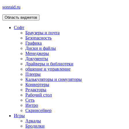
sonraid.ru
Область виджетов
Скачивай программы, мини игры
Софт
Браузеры и почта
Безопасность
Графика
Диски и файлы
Менеджеры
Документы
Драйверы и библиотеки
общение и управление
Плееры
Калькуляторы и симуляторы
Конвертеры
Редакторы
Рабочий стол
Сеть
Интро
Скринсейвер
Игры
Аркады
Бродилки