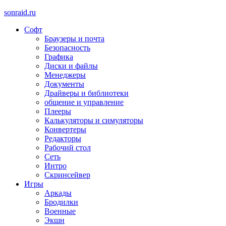
sonraid.ru
Софт
Скачивай программы, мини игры
Браузеры и почта
Безопасность
Графика
Диски и файлы
Менеджеры
Документы
Драйверы и библиотеки
общение и управление
Плееры
Калькуляторы и симуляторы
Конвертеры
Редакторы
Рабочий стол
Сеть
Интро
Скринсейвер
Игры
Аркады
Бродилки
Военные
Экшн