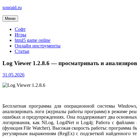
sonraid.ru
Меню
Скачивай программы, мини игры
Софт
Игры
html5 game online
Онлайн инструменты
Статьи
Log Viewer 1.2.8.6 — просматривать и анализиро
31.05.2026
Бесплатная программа для операционной системы Windows,
анализировать логи (журналы работы программ) в режиме реа
ошибках и предупреждениях. Она поддерживает два основных
логирования, как NLog, Log4Net и Log4j; Работа с файлами
(функция File Watcher).
Высокая скорость работы: программа б
регулярным выражениям (RegEx) с подсветкой найденного тек