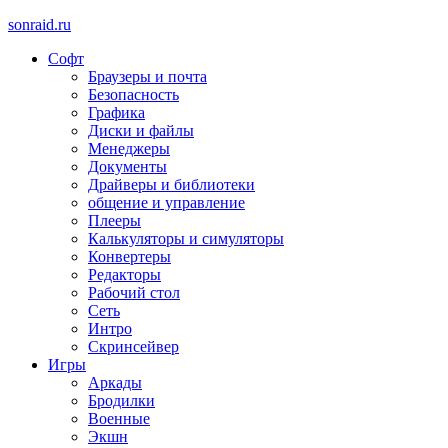
sonraid.ru
Софт
Скачивай программы, мини игры
Браузеры и почта
Безопасность
Графика
Диски и файлы
Менеджеры
Документы
Драйверы и библиотеки
общение и управление
Плееры
Калькуляторы и симуляторы
Конвертеры
Редакторы
Рабочий стол
Сеть
Интро
Скринсейвер
Игры
Аркады
Бродилки
Военные
Экшн