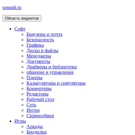
sonraid.ru
Область виджетов
Скачивай программы, мини игры
Софт
Браузеры и почта
Безопасность
Графика
Диски и файлы
Менеджеры
Документы
Драйверы и библиотеки
общение и управление
Плееры
Калькуляторы и симуляторы
Конвертеры
Редакторы
Рабочий стол
Сеть
Интро
Скринсейвер
Игры
Аркады
Бродилки