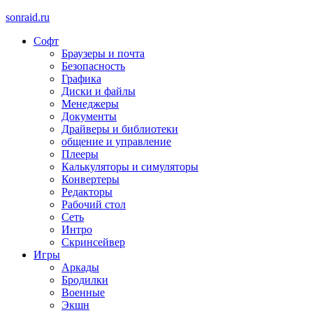
sonraid.ru
Софт
Скачивай программы, мини игры
Браузеры и почта
Безопасность
Графика
Диски и файлы
Менеджеры
Документы
Драйверы и библиотеки
общение и управление
Плееры
Калькуляторы и симуляторы
Конвертеры
Редакторы
Рабочий стол
Сеть
Интро
Скринсейвер
Игры
Аркады
Бродилки
Военные
Экшн