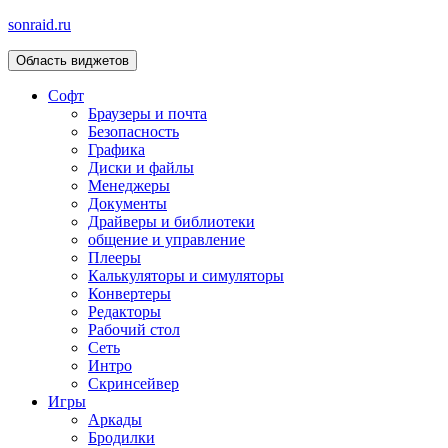
sonraid.ru
Область виджетов
Скачивай программы, мини игры
Софт
Браузеры и почта
Безопасность
Графика
Диски и файлы
Менеджеры
Документы
Драйверы и библиотеки
общение и управление
Плееры
Калькуляторы и симуляторы
Конвертеры
Редакторы
Рабочий стол
Сеть
Интро
Скринсейвер
Игры
Аркады
Бродилки