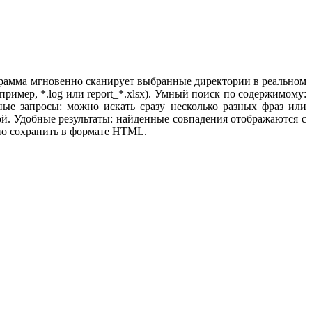
ограмма мгновенно сканирует выбранные директории в реальном
ример, *.log или report_*.xlsx). Умный поиск по содержимому:
е запросы: можно искать сразу несколько разных фраз или
ой. Удобные результаты: найденные совпадения отображаются с
жно сохранить в формате HTML.